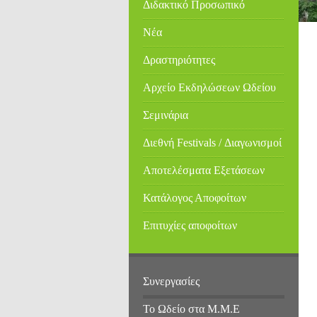
Διδακτικό Προσωπικό
Νέα
Δραστηριότητες
Αρχείο Εκδηλώσεων Ωδείου
Σεμινάρια
Διεθνή Festivals / Διαγωνισμοί
Αποτελέσματα Εξετάσεων
Κατάλογος Αποφοίτων
Επιτυχίες αποφοίτων
Συνεργασίες
Το Ωδείο στα Μ.Μ.Ε