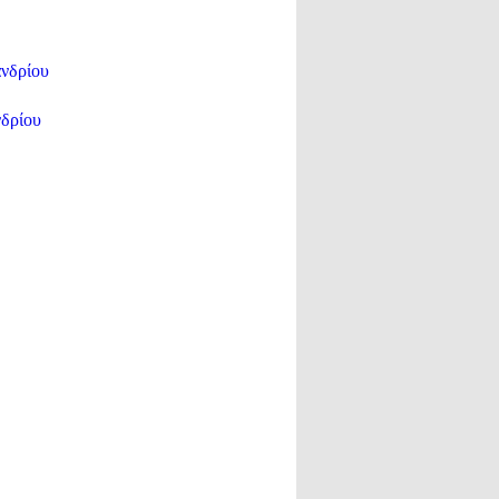
νδρίου
νδρίου