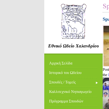
S
Sp
Εθνικό Ωδείο Χαλανδρίου
Αρχική Σελίδα
Pos
Ιστορικό του Ωδείου
the
Σπουδές / Τομείς
Καλλιτεχνικό Νηπιαγωγείο
Πρόγραμμα Σπουδών