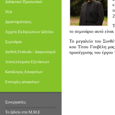
Διδακτικό Προσωπικό
π
Νέα
2
Δραστηριότητες
Τ
το σεμινάριο αυτό είναι
Αρχείο Εκδηλώσεων Ωδείου
Το μεγαλείο του Συνθέ
Σεμινάρια
κου Τίτου Γουβέλη μας 
Διεθνή Festivals / Διαγωνισμοί
προσέγγισης του έργου 
Αποτελέσματα Εξετάσεων
Κατάλογος Αποφοίτων
Επιτυχίες αποφοίτων
Συνεργασίες
Το Ωδείο στα Μ.Μ.Ε