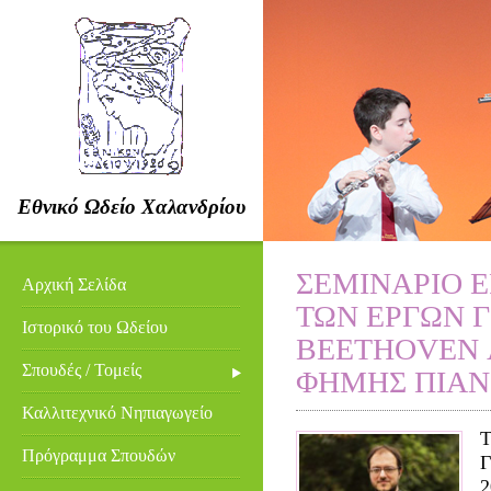
Εθνικό Ωδείο Χαλανδρίου
ΣΕΜΙΝΑΡΙΟ 
Αρχική Σελίδα
ΤΩΝ ΕΡΓΩΝ Γ
Ιστορικό του Ωδείου
BEETHOVEN 
Σπουδές / Τομείς
ΦΗΜΗΣ ΠΙΑΝ
Καλλιτεχνικό Νηπιαγωγείο
Τ
Πρόγραμμα Σπουδών
Γ
2