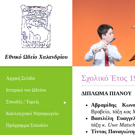
Εθνικό Ωδείο Χαλανδρίου
Σχολικό Έτος 1
Αρχική Σελίδα
Ιστορικό του Ωδείου
ΔΙΠΛΩΜΑ ΠΙΑΝΟΥ
Σπουδές / Τομείς
Αβραμίδης Κωνστ
Βραβείο,
τάξη κας 
Καλλιτεχνικό Νηπιαγωγείο
Βασιλέλη Ευαγγελ
τάξη κ. Uwe Matsc
Πρόγραμμα Σπουδών
Τίντας Παναγιώτη