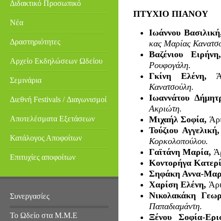
Διδακτικό Προσωπικό
ΠΤΥΧΙΟ ΠΙΑΝΟΥ
Νέα
Ιωάννου Βασιλικ
Δραστηριότητες
κας Μαρίας Κανατσ
Βαζένιου Ειρήν
Αρχείο Εκδηλώσεων Ωδείου
Ρουφογάλη.
Γκίνη Ελένη,
Σεμινάρια
Κανατσούλη.
Ιωαννάτου Δήμη
Διεθνή Festivals / Διαγωνισμοί
Ακριώτη.
Αποτελέσματα Εξετάσεων
Μιχαήλ Σοφία,
Άρ
Τούζιου Αγγελική
Κατάλογος Αποφοίτων
Κορκολοπούλου.
Γαϊτάνη Μαρία,
Ά
Επιτυχίες αποφοίτων
Κοντορήγα Κατερ
Σηφάκη Αννα-Μαρ
Χαρίση Ελένη,
Άρ
Νικολακάκη Γεω
Συνεργασίες
Παπαδιαμάντη.
Το Ωδείο στα Μ.Μ.Ε
Ξένου Σοφία-Ερ