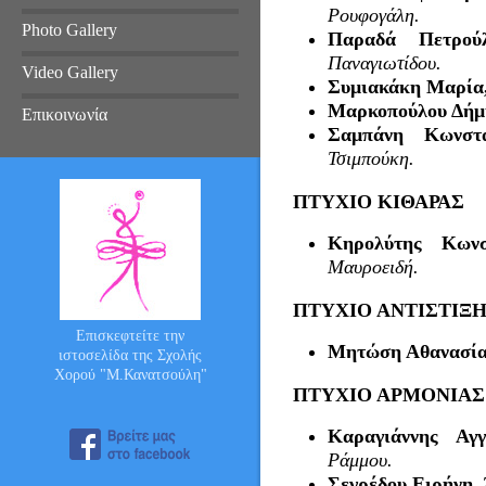
Ρουφογάλη.
Photo Gallery
Παραδά Πετρο
Παναγιωτίδου.
Video Gallery
Συμιακάκη Μαρία
Μαρκοπούλου Δήμ
Επικοινωνία
Σαμπάνη Κωνστ
Τσιμπούκη.
ΠΤΥΧΙΟ ΚΙΘΑΡΑΣ
Κηρολύτης Κωνσ
Μαυροειδή.
ΠΤΥΧΙΟ ΑΝΤΙΣΤΙΞ
Επισκεφτείτε την
Μητώση Αθανασί
ιστοσελίδα της Σχολής
Χορού "Μ.Κανατσούλη"
ΠΤΥΧΙΟ ΑΡΜΟΝΙΑΣ
Καραγιάννης Αγγ
Ράμμου.
Σεγρέδου Ειρήνη
,