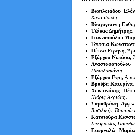
Βασιλειάδου Ελέν
Κανατσούλη.
Βλαχογιάννη Ευθυ
Τζάκας Δημήτρης,
Γιαννοπούλου Μαρ
Τσιτσία Κωνσταντ
Πέτσα Ειρήνη,
Άρι
Εξάρχου Νατάσα,
Ά
Αναστασοπούλου 
Παπαδιαμάντη.
Εξάρχου Εφη,
Άρισ
Βρούβα Κατερίνα,
Χωνιανάκης Πέτρ
Ντόρις Ακριώτη.
Σαμοθράκη Αγγελ
Βασιλικής Τσιμπούκ
Κατσιούρα Κανστ
Σταυρούλας Παπαδι
Γεωργαλά Μαρία