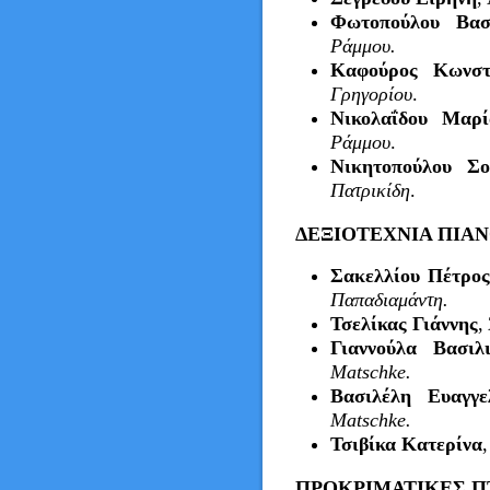
Φωτοπούλου Βασ
Ράμμου.
Καφούρος Κωνστα
Γρηγορίου
.
Νικολαΐδου Μαρί
Ράμμου
.
Νικητοπούλου Σο
Πατρικίδη
.
ΔΕΞΙΟΤΕΧΝΙΑ ΠΙΑ
Σακελλίου Πέτρος
Παπαδιαμάντη.
Τσελίκας Γιάννης
,
Γιαννούλα Βασιλ
Matschke.
Βασιλέλη Ευαγγε
Matschke.
Τσιβίκα Κατερίνα
ΠΡΟΚΡΙΜΑΤΙΚΕΣ Π