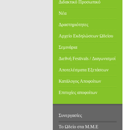
Διδακτικό Προσωπικό
Νέα
Δραστηριότητες
Αρχείο Εκδηλώσεων Ωδείου
Σεμινάρια
Διεθνή Festivals / Διαγωνισμοί
Αποτελέσματα Εξετάσεων
Κατάλογος Αποφοίτων
Επιτυχίες αποφοίτων
Συνεργασίες
Το Ωδείο στα Μ.Μ.Ε