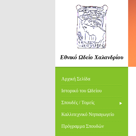
Εθνικό Ωδείο Χαλανδρίου
Αρχική Σελίδα
Ιστορικό του Ωδείου
Σπουδές / Τομείς
Καλλιτεχνικό Νηπιαγωγείο
Πρόγραμμα Σπουδών