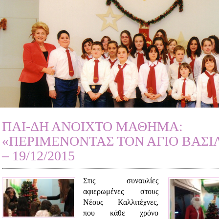
ΠΑΙ-ΔΗ ΑΝΟΙΧΤΟ ΜΑΘΗΜΑ:
«ΠΕΡΙΜΕΝΟΝΤΑΣ ΤΟΝ ΑΓΙΟ ΒΑΣΙ
– 19/12/2015
Στις συναυλίες
αφιερωμένες στους
Νέους Καλλιτέχνες,
που κάθε χρόνο