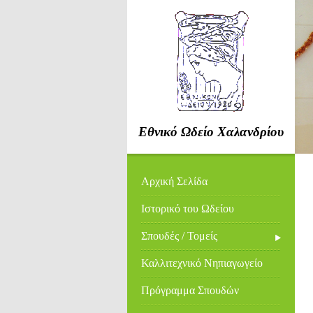
Εθνικό Ωδείο Χαλανδρίου
Αρχική Σελίδα
Ιστορικό του Ωδείου
Σπουδές / Τομείς
Καλλιτεχνικό Νηπιαγωγείο
Πρόγραμμα Σπουδών