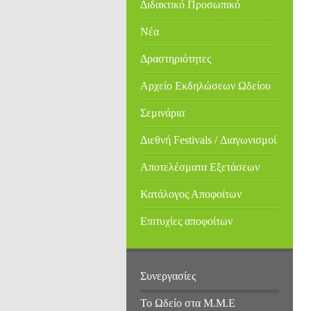
Διδακτικό Προσωπικό
Νέα
Δραστηριότητες
Αρχείο Εκδηλώσεων Ωδείου
Σεμινάρια
Διεθνή Festivals / Διαγωνισμοί
Αποτελέσματα Εξετάσεων
Κατάλογος Αποφοίτων
Επιτυχίες αποφοίτων
Συνεργασίες
Το Ωδείο στα Μ.Μ.Ε