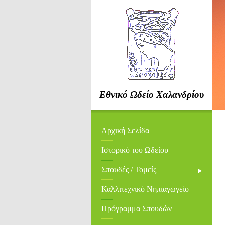
Εθνικό Ωδείο Χαλανδρίου
Αρχική Σελίδα
Ιστορικό του Ωδείου
Σπουδές / Τομείς
Καλλιτεχνικό Νηπιαγωγείο
Πρόγραμμα Σπουδών