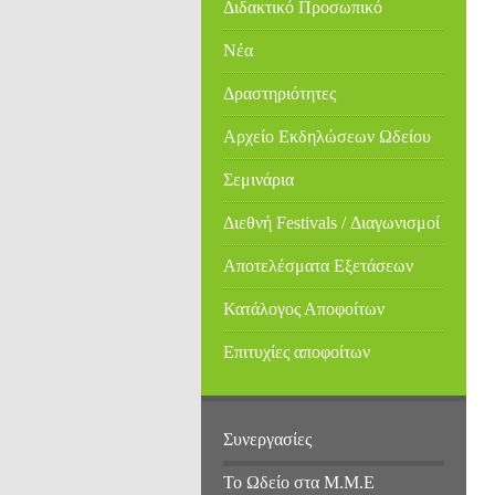
Διδακτικό Προσωπικό
Νέα
Δραστηριότητες
Αρχείο Εκδηλώσεων Ωδείου
Σεμινάρια
Διεθνή Festivals / Διαγωνισμοί
Αποτελέσματα Εξετάσεων
Κατάλογος Αποφοίτων
Επιτυχίες αποφοίτων
Συνεργασίες
Το Ωδείο στα Μ.Μ.Ε